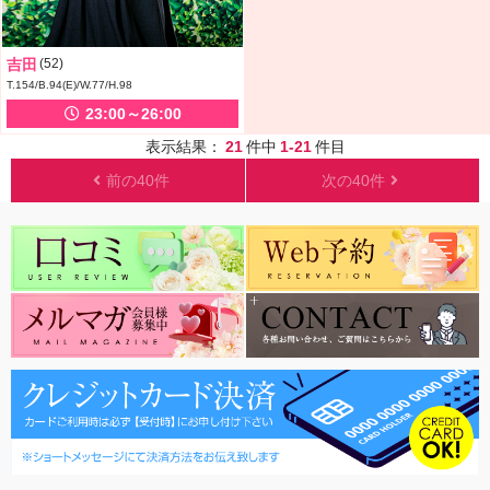
吉田
(52)
T.154/B.94(E)/W.77/H.98
23:00～26:00
表示結果：
21
件中
1-21
件目
前の40件
次の40件