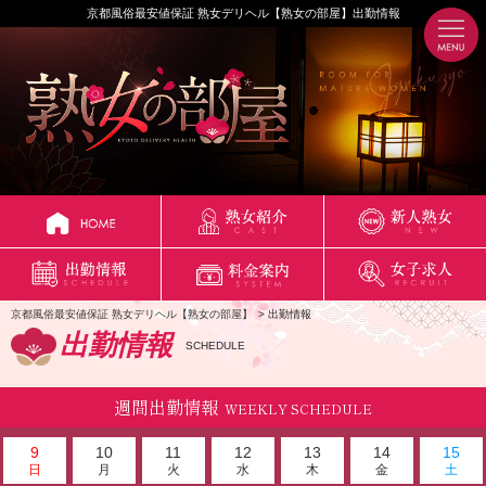
京都風俗最安値保証 熟女デリヘル【熟女の部屋】出勤情報
京都風俗最安値保証 熟女デリヘル【熟女の部屋】
出勤情報
出勤情報
SCHEDULE
週間出勤情報
WEEKLY SCHEDULE
9
10
11
12
13
14
15
日
月
火
水
木
金
土