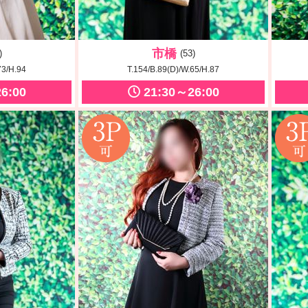
市橋
)
(53)
73/H.94
T.154/B.89(D)/W.65/H.87
6:00
21:30～26:00