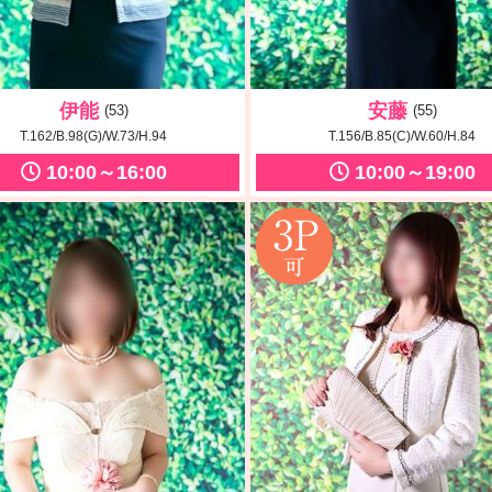
伊能
安藤
(53)
(55)
T.162/B.98(G)/W.73/H.94
T.156/B.85(C)/W.60/H.84
10:00～16:00
10:00～19:00