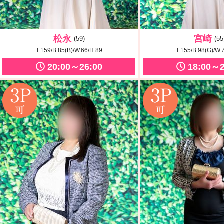
松永
宮崎
(59)
(55
T.159/B.85(B)/W.66/H.89
T.155/B.98(G)/W.
20:00～26:00
18:00～2