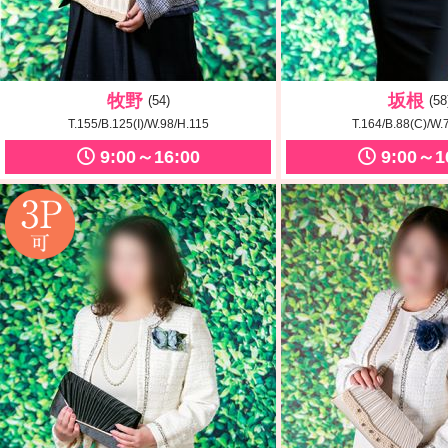
牧野
坂根
(54)
(58
T.155/B.125(I)/W.98/H.115
T.164/B.88(C)/W.
9:00～16:00
9:00～1