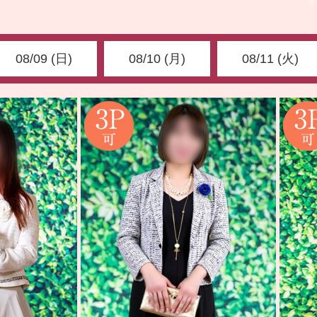
08/09 (日)
08/10 (月)
08/11 (火)