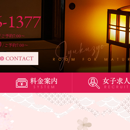
6-1377
/ご予約7:00～
0
/ご予約7:00～