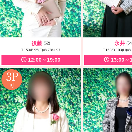
後藤
永井
(62)
(54
T.153/B.95(E)/W.78/H.97
T.163/B.103(H)/W
12:00～19:00
13:00～1