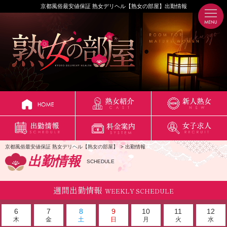
京都風俗最安値保証 熟女デリヘル【熟女の部屋】出勤情報
京都風俗最安値保証 熟女デリヘル【熟女の部屋】
出勤情報
出勤情報
SCHEDULE
週間出勤情報
WEEKLY SCHEDULE
6
7
8
9
10
11
12
木
金
土
日
月
火
水