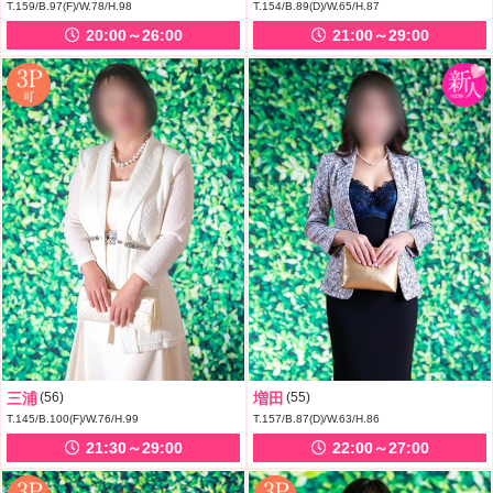
T.159/B.97(F)/W.78/H.98
T.154/B.89(D)/W.65/H.87
20:00～26:00
21:00～29:00
三浦
(56)
増田
(55)
T.145/B.100(F)/W.76/H.99
T.157/B.87(D)/W.63/H.86
21:30～29:00
22:00～27:00