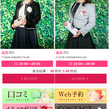
吉田
(52)
柏木
(52)
T.154/B.94(E)/W.77/H.98
T.157/B.100(F)/W.83/H.105
23:00～29:00
23:00～29:00
表示結果：
30
件中
1-30
件目
前の40件
次の40件